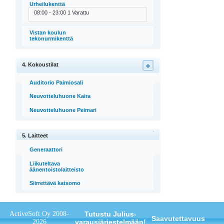
Urheilukenttä
08:00 - 23:00 1 Varattu
Vistan koulun
tekonurmikenttä
4. Kokoustilat
Auditorio Paimiosali
Neuvotteluhuone Kaira
Neuvotteluhuone Peimari
5. Laitteet
Generaattori
Liikuteltava
äänentoistolaitteisto
Siirrettävä katsomo
ActiveSoft Oy 2008-
Tutustu Julius-
Saavutettavuus
2026
varausjärjestelmään!