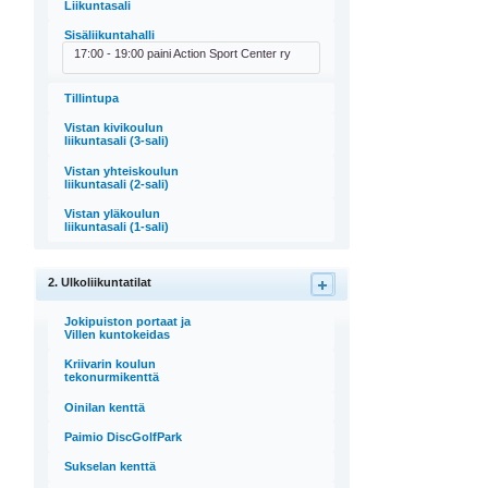
Liikuntasali
Sisäliikuntahalli
17:00 - 19:00 paini Action Sport Center ry
Tillintupa
Vistan kivikoulun
liikuntasali (3-sali)
Vistan yhteiskoulun
liikuntasali (2-sali)
Vistan yläkoulun
liikuntasali (1-sali)
2. Ulkoliikuntatilat
Jokipuiston portaat ja
Villen kuntokeidas
Kriivarin koulun
tekonurmikenttä
Oinilan kenttä
Paimio DiscGolfPark
Sukselan kenttä