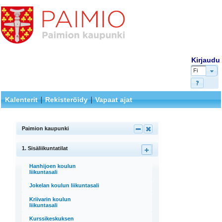
Kirjaudu
Fi
|
|
Kalenterit
Rekisteröidy
Vapaat ajat
Paimion kaupunki
1. Sisäliikuntatilat
Hanhijoen koulun
liikuntasali
Jokelan koulun liikuntasali
Kriivarin koulun
liikuntasali
Kurssikeskuksen