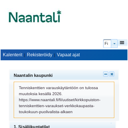
Kieli
Fi
Kalenterit
Rekisteröidy
Vapaat ajat
|
|
Naantalin kaupunki
Tenniskenttien varauskäytäntöön on tulossa 
muutoksia kesällä 2026. 
https://www.naantali.fi/fi/uutiset/kirkkopuiston-
tenniskenttien-varaukset-verkkokaupasta-
toukokuun-puolivalista-alkaen
1. Sisäliikuntatilat