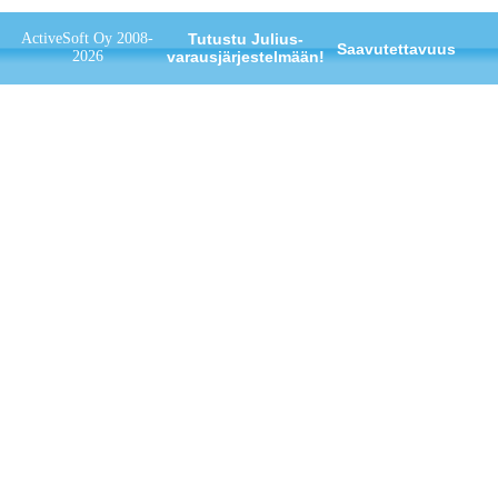
ActiveSoft Oy 2008-
Tutustu Julius-
Saavutettavuus
2026
varausjärjestelmään!