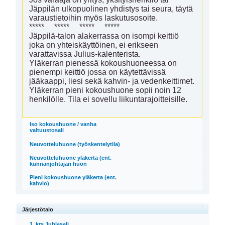
Jäppilän ulkopuolinen yhdistys tai seura, täytä 
varaustietoihin myös laskutusosoite. 

*****     *****     *****     ***** 

Jäppilä-talon alakerrassa on isompi keittiö 
joka on yhteiskäyttöinen, ei erikseen 
varattavissa Julius-kalenterista.

Yläkerran pienessä kokoushuoneessa on 
pienempi keittiö jossa on käytettävissä 
jääkaappi, liesi sekä kahvin- ja vedenkeittimet. 

Yläkerran pieni kokoushuone sopii noin 12 
henkilölle. Tila ei sovellu liikuntarajoitteisille. 

Iso kokoushuone / vanha
valtuustosali
Neuvotteluhuone (työskentelytila)
Neuvotteluhuone yläkerta (ent.
kunnanjohtajan huon
Pieni kokoushuone yläkerta (ent.
kahvio)
Järjestötalo
1. krs Juhlasali