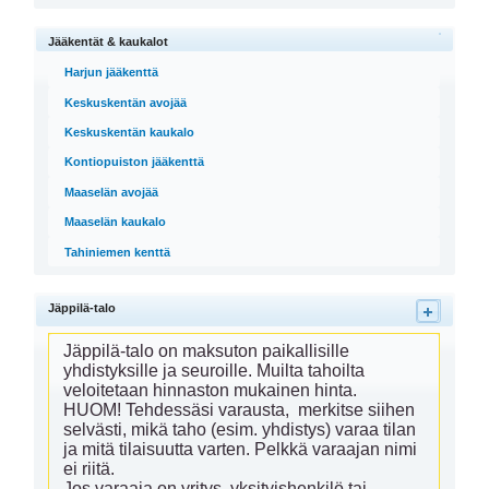
Jääkentät & kaukalot
Harjun jääkenttä
Keskuskentän avojää
Keskuskentän kaukalo
Kontiopuiston jääkenttä
Maaselän avojää
Maaselän kaukalo
Tahiniemen kenttä
Jäppilä-talo
Jäppilä-talo on maksuton paikallisille 
yhdistyksille ja seuroille. Muilta tahoilta 
veloitetaan hinnaston mukainen hinta. 

HUOM! Tehdessäsi varausta,  merkitse siihen 
selvästi, mikä taho (esim. yhdistys) varaa tilan 
ja mitä tilaisuutta varten. Pelkkä varaajan nimi 
ei riitä. 

Jos varaaja on yritys, yksityishenkilö tai 