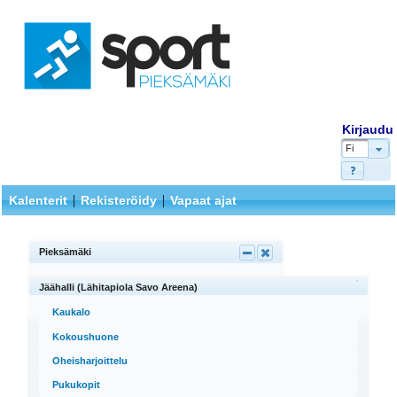
Kirjaudu
Fi
|
|
Kalenterit
Rekisteröidy
Vapaat ajat
Pieksämäki
Jäähalli (Lähitapiola Savo Areena)
Kaukalo
Kokoushuone
Oheisharjoittelu
Pukukopit