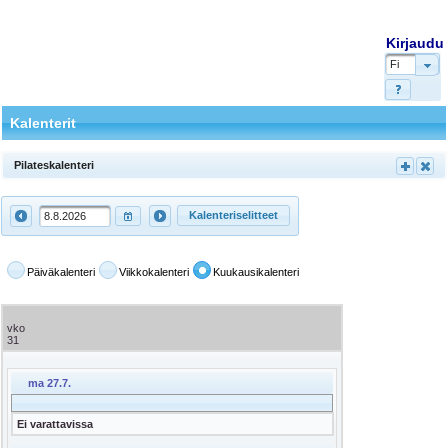
Kirjaudu
Fi
Kalenterit
Pilateskalenteri
Kalenteriselitteet
Päiväkalenteri
Viikkokalenteri
Kuukausikalenteri
vko
31
ma 27.7.
Ei varattavissa