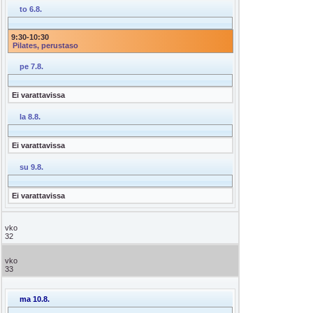
to 6.8.
9:30
-
10:30
Pilates, perustaso
pe 7.8.
Ei varattavissa
la 8.8.
Ei varattavissa
su 9.8.
Ei varattavissa
vko
32
vko
33
ma 10.8.