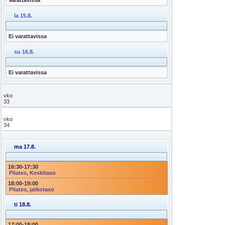
la 15.8.
Ei varattavissa
su 16.8.
Ei varattavissa
vko
33
vko
34
ma 17.8.
16:30
-
17:30
Pilates, Keskitaso
18:00
-
19:00
Pilates, jatkotaso
ti 18.8.
17:00
-
18:00