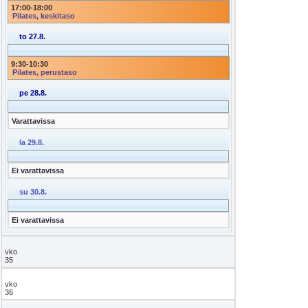
17:00
-
18:00
Pilates, keskitaso
to 27.8.
9:30
-
10:30
Pilates, perustaso
pe 28.8.
Varattavissa
la 29.8.
Ei varattavissa
su 30.8.
Ei varattavissa
vko
35
vko
36